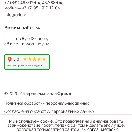
+7 (831) 468-12-04
,
437-88-04
,
мобильный
+7-951-917-12-04
info@orionn.ru
Режим работы:
пн – пт с 8 до 18 часов,
сб и вс – выходные дни
© 2026 Интернет-магазин
Орион
Политика обработки персональных данных
Согласие на обработку персональных данных
©
Web Механика
Мы используем
cookie
. Это позволяет нам анализировать
взаимодействие посетителей с сайтом и делать его лучше.
-
+
В корзину
- создание интернет-магазинов
Продолжая пользоваться сайтом, вы
соглашаетесь
с