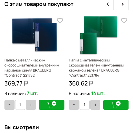
prev
next
С этим товаром покупают
Папка с металлическим
Папка с металлическим
скоросшивателем и внутренним
скоросшивателем и внутренним
карманом синяя BRAUBERG
карманом зелёная BRAUBERG
920
"Contract" 221782
"Contract" 221784
369,77
360,62
7 шт.
14 шт.
В наличии:
В наличии:
-
-
+
+
Вы смотрели