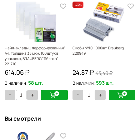
-43
%
Файл-вкладыш перфорированный
Скобы №10, 1000шт. Brauberg
А4, толщина 35 мкм, 100 штук в
220949
упаковке, BRAUBERG "Яблоко"
221710
614,06
24,87
43,40
58 шт.
593 шт.
В наличии:
В наличии:
-
-
+
+
Вы смотрели