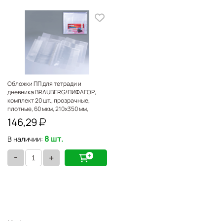
Обложки ПП для тетради и
дневника BRAUBERG/ПИФАГОР,
комплект 20 шт., прозрачные,
плотные, 60 мкм, 210х350 мм,
223486
146,29
8 шт.
В наличии:
-
+