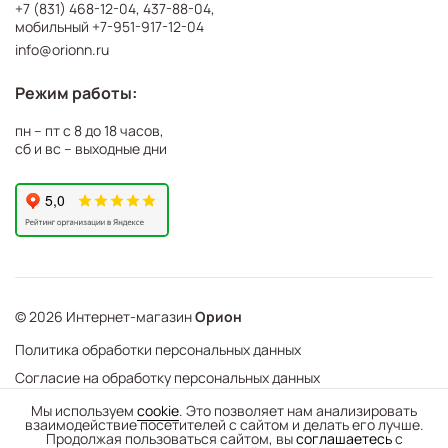
+7 (831) 468-12-04
,
437-88-04
,
мобильный
+7-951-917-12-04
info@orionn.ru
Режим работы:
пн – пт с 8 до 18 часов,
сб и вс – выходные дни
© 2026 Интернет-магазин
Орион
Политика обработки персональных данных
Согласие на обработку персональных данных
©
Web Механика
Мы используем
cookie
. Это позволяет нам анализировать
взаимодействие посетителей с сайтом и делать его лучше.
-
+
В корзину
- создание интернет-магазинов
Продолжая пользоваться сайтом, вы
соглашаетесь
с