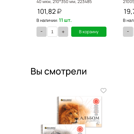
40 мкм, 210*350 мм, 223485
2100
101,82
19,
11 шт.
В наличии:
В нал
-
-
+
орзину
В корзину
Вы смотрели