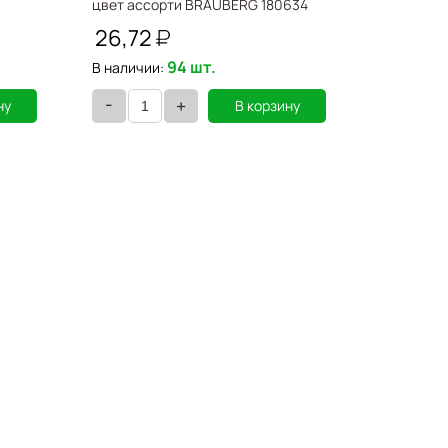
цвет ассорти BRAUBERG 180634
черный, 1
26,72
244,4
94 шт.
В наличии:
В наличии
-
-
+
ну
В корзину