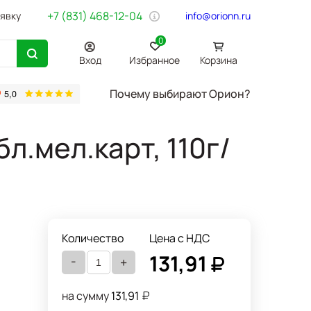
+7 (831) 468-12-04
аявку
info@orionn.ru
0
Вход
Избранное
Корзина
Почему выбирают Орион?
товары
Бумага Svetocopy A4
Бытовая химия
Хозтовары
Офи
л.мел.карт, 110г/
Количество
Цена с НДС
131,91
-
+
на сумму
131,91