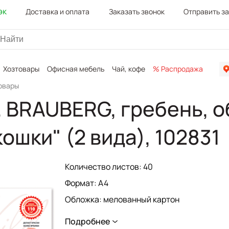
эк
Доставка и оплата
Заказать звонок
Отправить з
Хозтовары
Офисная мебель
Чай, кофе
% Распродажа
Канц
овары
 BRAUBERG, гребень, об
ошки" (2 вида), 102831
Количество листов: 40
Формат: А4
Обложка: мелованный картон
Тип спецэффектов на обложке: нет
Подробнее