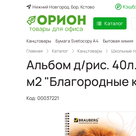
Кэшб
Нижний Новгород, Бор, Кстово
Каталог
товары для офиса
аспродажа
Канцтовары
Бумага Svetocopy A4
Бытовая химия
Главная
Каталог
Канцтовары
Школьные т
Альбом д/рис. 40л.
м2 "Благородные к
Код:
00037221