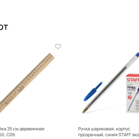
ют
X
йка 25 см деревянная
Ручка шариковая, корпус
50, С06
прозрачный, синяя STAFF эк