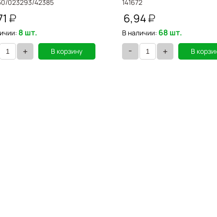
50/023293/42385
141672
71
6,94
8 шт.
68 шт.
ичии:
В наличии:
-
+
+
В корзину
В корзи