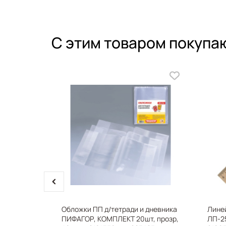
С этим товаром покупа
prev
на острия
Обложки ПП д/тетради и дневника
Лине
листер с
ПИФАГОР, КОМПЛЕКТ 20шт, прозр,
ЛП-2