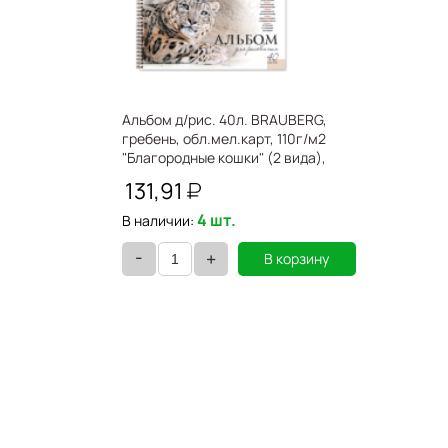
Альбом д/рис. 40л. BRAUBERG,
гребень, обл.мел.карт, 110г/м2
"Благородные кошки" (2 вида),
102831
131,91
4 шт.
В наличии:
-
+
В корзину