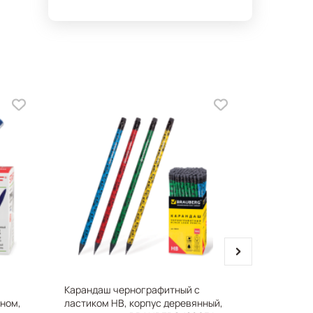
next
Карандаш чернографитный с
Ежедневн
оном,
ластиком НВ, корпус деревянный,
145*215мм