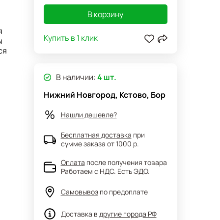
бне
В корзину
я
Купить в 1 клик
ы
ся
В наличии:
4 шт.
овке: 2
Нижний Новгород, Кстово, Бор
овке: 2
Нашли дешевле?
Бесплатная доставка
при
сумме заказа от 1000 р.
Оплата
после получения товара
Работаем с НДС. Есть ЭДО.
Самовывоз
по предоплате
Доставка в
другие города РФ