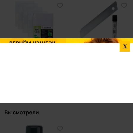
Файл-вкладыш перфорированный
Лезвия для ножей STAFF эконом,
X
А4, толщина 35 мкм, 100 штук в
КОМПЛЕКТ 10 шт., 18мм, толщина
упаковке, BRAUBERG "Яблоко"
лезвия 0,38мм, в пластик.пенале,
221710
235466
614,06
49,03
58 шт.
136 шт.
В наличии:
В наличии:
-
-
+
+
Вы смотрели