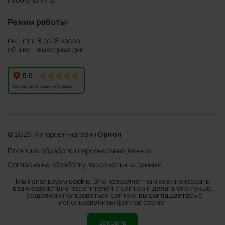
Режим работы:
пн – пт с 8 до 18 часов,
сб и вс – выходные дни
© 2026 Интернет-магазин
Орион
Политика обработки персональных данных
Согласие на обработку персональных данных
©
Web Механика
Мы используем
cookie
. Это позволяет нам анализировать
взаимодействие посетителей с сайтом и делать его лучше.
-
+
В корзину
- создание интернет-магазинов
Продолжая пользоваться сайтом, вы
соглашаетесь
с
использованием файлов cookie.
0
Закрыть