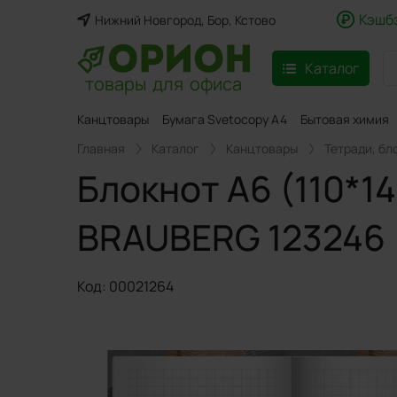
Кэшб
Нижний Новгород, Бор, Кстово
Каталог
товары для офиса
аспродажа
Канцтовары
Бумага Svetocopy A4
Бытовая химия
Главная
Каталог
Канцтовары
Тетради, бл
Блокнот А6 (110*14
BRAUBERG 123246
Код:
00021264