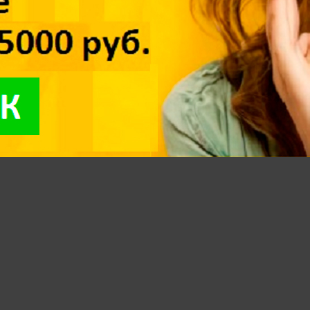
BERG "Contract" 150465
ПВХ, бордо LAMARK AF0600-
,84
197,88
54,70
691 шт.
59 шт.
ичии:
В наличии:
-
+
+
В корзину
В корзи