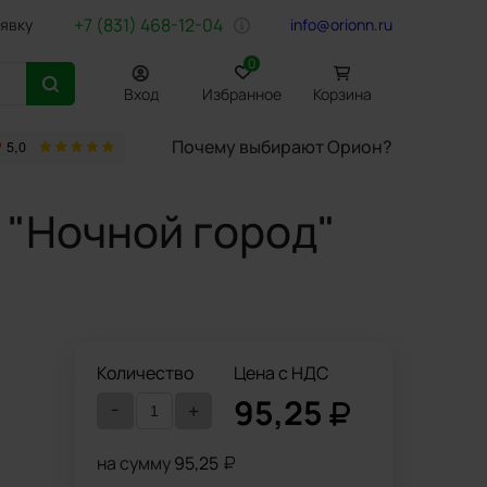
+7 (831) 468-12-04
аявку
info@orionn.ru
0
Вход
Избранное
Корзина
Почему выбирают Орион?
товары
Бумага Svetocopy A4
Бытовая химия
Хозтовары
Офи
я "Ночной город"
Количество
Цена с НДС
95,25
-
+
й лак,
на сумму
95,25