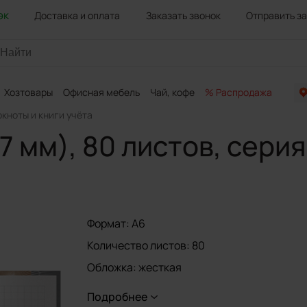
эк
Доставка и оплата
Заказать звонок
Отправить з
Хозтовары
Офисная мебель
Чай, кофе
% Распродажа
Канц
окноты и книги учёта
7 мм), 80 листов, сери
Формат: А6
Количество листов: 80
Обложка: жесткая
Тип спецэффектов на обложке: выборочны
Подробнее
матовая ламинация