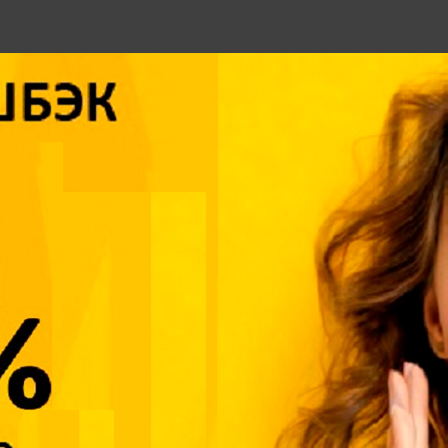
Объём: 0.000155311
Артикул: 123246
ют
Штрихкод: 4606224032962
%
ер перманентный черный,
Папка-регистратор 80 мм с
ый наконечник 3мм,
арочным механизмом, облож