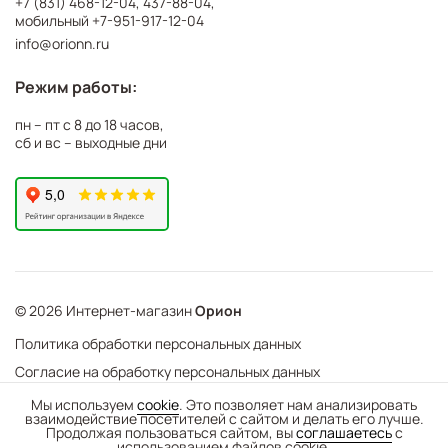
+7 (831) 468-12-04
,
437-88-04
,
мобильный
+7-951-917-12-04
info@orionn.ru
Режим работы:
пн – пт с 8 до 18 часов,
сб и вс – выходные дни
© 2026 Интернет-магазин
Орион
Политика обработки персональных данных
Согласие на обработку персональных данных
©
Web Механика
Мы используем
cookie
. Это позволяет нам анализировать
взаимодействие посетителей с сайтом и делать его лучше.
-
+
В корзину
- создание интернет-магазинов
Продолжая пользоваться сайтом, вы
соглашаетесь
с
использованием файлов cookie.