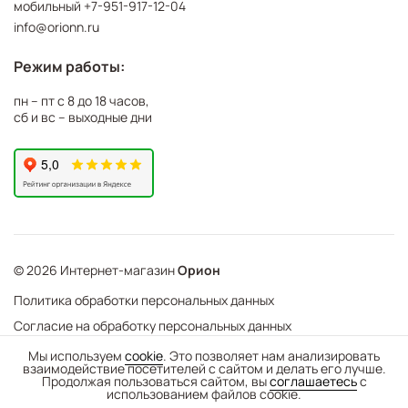
мобильный
+7-951-917-12-04
info@orionn.ru
Режим работы:
пн – пт с 8 до 18 часов,
сб и вс – выходные дни
© 2026 Интернет-магазин
Орион
Политика обработки персональных данных
Согласие на обработку персональных данных
©
Web Механика
Мы используем
cookie
. Это позволяет нам анализировать
взаимодействие посетителей с сайтом и делать его лучше.
-
+
В корзину
- создание интернет-магазинов
Продолжая пользоваться сайтом, вы
соглашаетесь
с
использованием файлов cookie.