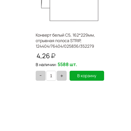
Конверт белый С5, 162*229мм,
отрывная полоса STRIP,
124404/76404/025836/352279
4,26
5588 шт.
В наличии:
-
+
В корзину