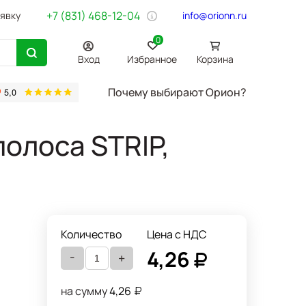
+7 (831) 468-12-04
аявку
info@orionn.ru
0
Вход
Избранное
Корзина
Почему выбирают Орион?
товары
Бумага Svetocopy A4
Бытовая химия
Хозтовары
Офи
олоса STRIP,
Количество
Цена с НДС
4,26
-
+
на сумму
4,26