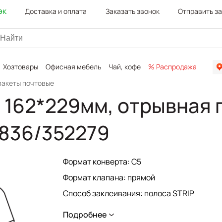
эк
Доставка и оплата
Заказать звонок
Отправить з
Хозтовары
Офисная мебель
Чай, кофе
% Распродажа
Канц
пакеты почтовые
 162*229мм, отрывная п
836/352279
Формат конверта: С5
Формат клапана: прямой
Способ заклеивания: полоса STRIP
Серия: Формат С5
Подробнее