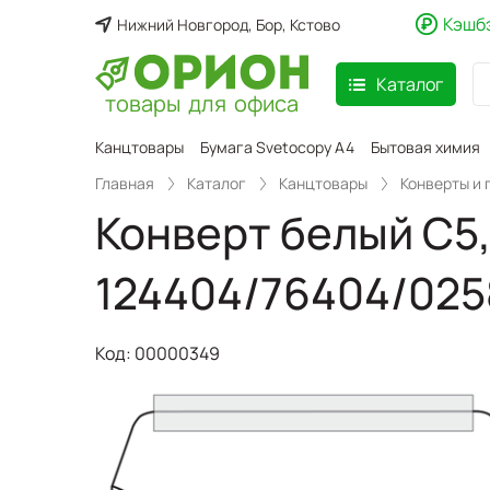
Кэшб
Нижний Новгород, Бор, Кстово
Каталог
товары для офиса
аспродажа
Канцтовары
Бумага Svetocopy A4
Бытовая химия
Главная
Каталог
Канцтовары
Конверты и 
Конверт белый С5,
124404/76404/025
Код:
00000349