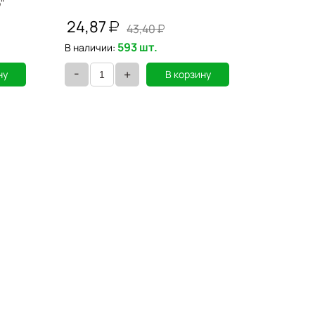
"
гладкие,
223084
24,87
577,2
43,40
593 шт.
В наличии:
В наличии
-
-
+
ну
В корзину