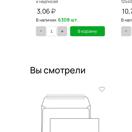
и надписей
12440
124394/76413066246/352282
3,06
10,
6308 шт.
В наличии:
В нал
-
-
+
орзину
В корзину
Вы смотрели