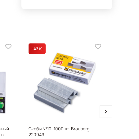
-43
%
next
нный
Скобы №10, 1000шт. Brauberg
Папки-фа
 в
220949
А4+ BRAU