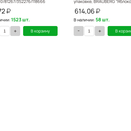
0/81267/352276/118666
упаковке, BRAUBERG "Яблоко
221710
72
614,06
1523 шт.
58 шт.
ичии:
В наличии:
-
+
+
В корзину
В корзи