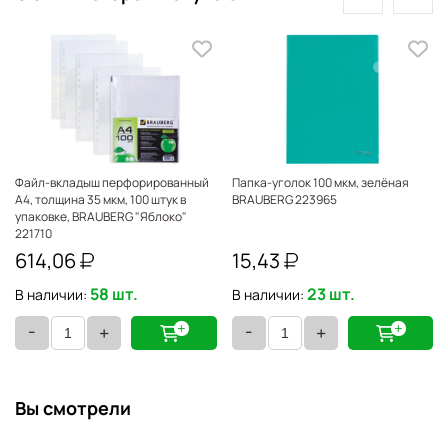
Файл-вкладыш перфорированный
Папка-уголок 100 мкм, зелёная
А4, толщина 35 мкм, 100 штук в
BRAUBERG 223965
упаковке, BRAUBERG "Яблоко"
221710
614,06
15,43
58 шт.
23 шт.
В наличии:
В наличии:
-
-
+
+
Вы смотрели