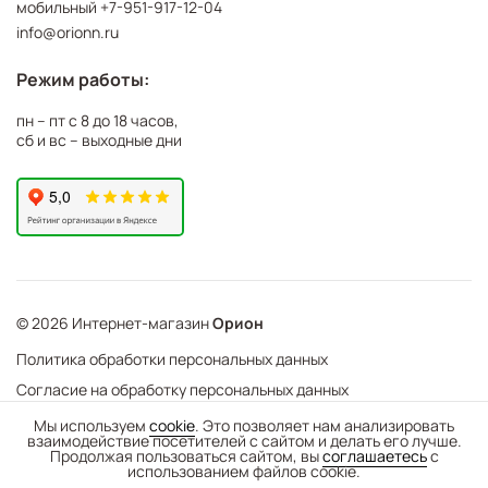
мобильный
+7-951-917-12-04
info@orionn.ru
Режим работы:
пн – пт с 8 до 18 часов,
сб и вс – выходные дни
© 2026 Интернет-магазин
Орион
Политика обработки персональных данных
Согласие на обработку персональных данных
©
Web Механика
Мы используем
cookie
. Это позволяет нам анализировать
взаимодействие посетителей с сайтом и делать его лучше.
-
+
В корзину
- создание интернет-магазинов
Продолжая пользоваться сайтом, вы
соглашаетесь
с
использованием файлов cookie.