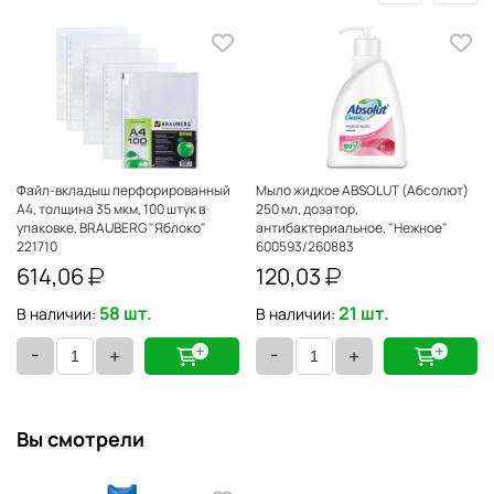
Файл-вкладыш перфорированный
Мыло жидкое ABSOLUT (Абсолют)
А4, толщина 35 мкм, 100 штук в
250 мл, дозатор,
упаковке, BRAUBERG "Яблоко"
антибактериальное, "Нежное"
221710
600593/260883
614,06
120,03
X
58 шт.
21 шт.
В наличии:
В наличии:
-
-
+
+
Вы смотрели