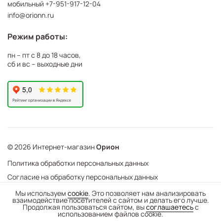
мобильный
+7-951-917-12-04
info@orionn.ru
Режим работы:
пн – пт с 8 до 18 часов,
сб и вс – выходные дни
© 2026 Интернет-магазин
Орион
Политика обработки персональных данных
Согласие на обработку персональных данных
©
Web Механика
Мы используем
cookie
. Это позволяет нам анализировать
взаимодействие посетителей с сайтом и делать его лучше.
-
+
В корзину
- создание интернет-магазинов
Продолжая пользоваться сайтом, вы
соглашаетесь
с
использованием файлов cookie.