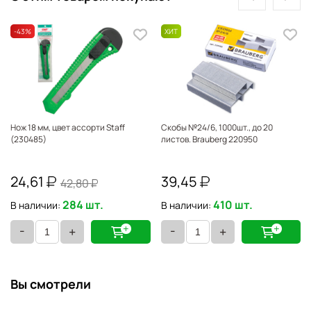
-43
%
Нож 18 мм, цвет ассорти Staff
Скобы №24/6, 1000шт., до 20
(230485)
листов. Brauberg 220950
24,61
39,45
42,80
X
284 шт.
410 шт.
В наличии:
В наличии:
-
-
+
+
Вы смотрели